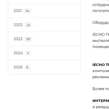
сотрудн
2021
логотип
54
Оборудо
2022
24
IECHO T
2023
99
инсталля
помещен
2024
11
IECHO T
2025
8
компози
рекламы
Более п
ИНТЕР
и режущ