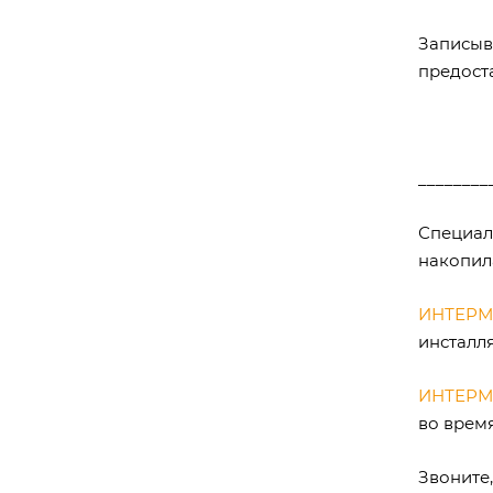
Записыв
предост
________
Специал
накопил
ИНТЕР
инсталл
ИНТЕР
во врем
Звоните