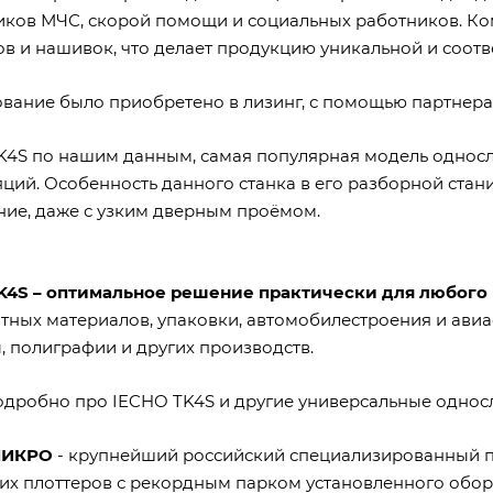
иков МЧС, скорой помощи и социальных работников. Ко
ов и нашивок, что делает продукцию уникальной и соот
вание было приобретено в лизинг, с помощью партнер
K4S по нашим данным, самая популярная модель односл
ций. Особенность данного станка в его разборной стани
ие, даже с узким дверным проёмом.
K4S – оптимальное решение практически для любого 
тных материалов, упаковки, автомобилестроения и авиас
, полиграфии и других производств.
одробно про IECHO TK4S и другие универсальные одн
МИКРО
- крупнейший российский специализированный п
их плоттеров с рекордным парком установленного обор